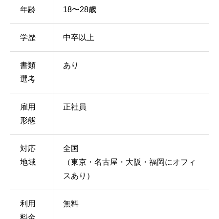
年齢
18〜28歳
学歴
中卒以上
書類
あり
選考
雇用
正社員
形態
対応
全国
地域
（東京・名古屋・大阪・福岡にオフィ
スあり）
利用
無料
料金