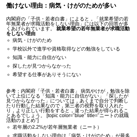
働けない理由：病気・けがのためが多い
内閣府の「子供・若者白書」によると，「就業希望の若
年無業者が求職活動をしない理由」には以下の回答が多
くあげられています。
就業希望の若年無業者が求職活動
をしない理由
病気・けがのため
学校以外で進学や資格取得などの勉強をしている
知識・能力に自信がない
探したが見つからなかった
希望する仕事がありそうにない
参考：内閣府「子供・若者白書」 病気やけが，勉強を除
いて上位になる「知識・能力に自信がない」「探したが
見つからなかった」については，あくまで自分で判断し
たり行動した結果なので，第三者の視野を取り入れた
り，より正しい行動をすると，違った結果が得られるこ
とあるでしょう。 [topic color="blue" title="ニートの就職
活動のまとめ"]
若年層の2.2%が若年層無業者（ニート）
求職活動をしない理由は「病気・けがのため」が最多