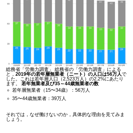
総務省「労働力調査」 総務省の「労働力調査」による
と，
2019年の若年層無業者（ニート）の人口は56万人
で
した。これは若年層人口（2,523万人）の2.2%にあたり
ます。
若年無業者及び35～44歳無業者の数
若年層無業者（15〜34歳）：56万人
35〜44歳無業者：39万人
それでは，なぜ働けないのか，具体的な理由を見てみま
しょう。