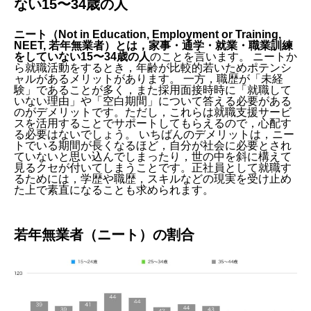
ない15〜34歳の人
ニート（Not in Education, Employment or Training,
NEET, 若年無業者）とは，家事・通学・就業・職業訓練
をしていない15〜34歳の人
のことを言います。 ニートか
ら就職活動をするとき，年齢が比較的若いためポテンシ
ャルがあるメリットがあります。 一方，職歴が「未経
験」であることが多く，また採用面接時時に「就職して
いない理由」や「空白期間」について答える必要がある
のがデメリットです。ただし，これらは就職支援サービ
スを活用することでサポートしてもらえるので，心配す
る必要はないでしょう。 いちばんのデメリットは，ニー
トでいる期間が長くなるほど，自分が社会に必要とされ
ていないと思い込んでしまったり，世の中を斜に構えて
見るクセが付いてしまうことです。正社員として就職す
るためには，学歴や職歴，スキルなどの現実を受け止め
た上で素直になることも求められます。
若年無業者（ニート）の割合