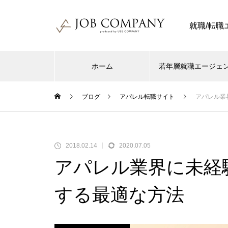
就職/転
ホーム
若年層就職エージェ
ブログ
アパレル転職サイト
アパレル業
2018.02.14
2020.07.05
アパレル業界に未経
する最適な方法