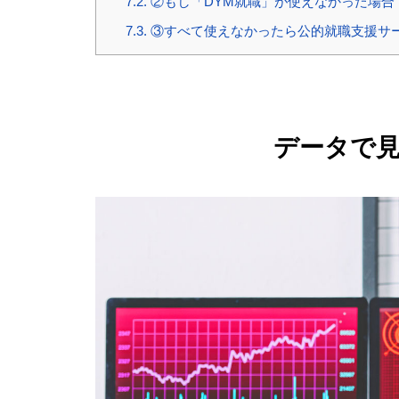
7.2.
②もし「DYM就職」が使えなかった場合
7.3.
③すべて使えなかったら公的就職支援サ
データで