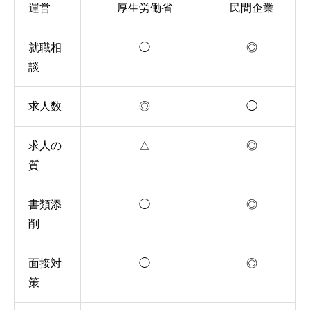
運営
厚生労働省
民間企業
就職相
◯
◎
談
求人数
◎
◯
求人の
△
◎
質
書類添
◯
◎
削
面接対
◯
◎
策