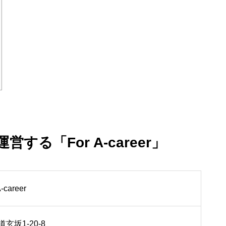
る「For A-career」
career
玄坂1-20-8