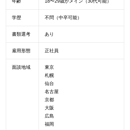
年齢
18〜29歳がメイン（30代可能）
学歴
不問（中卒可能）
書類選考
あり
雇用形態
正社員
面談地域
東京
札幌
仙台
名古屋
京都
大阪
広島
福岡