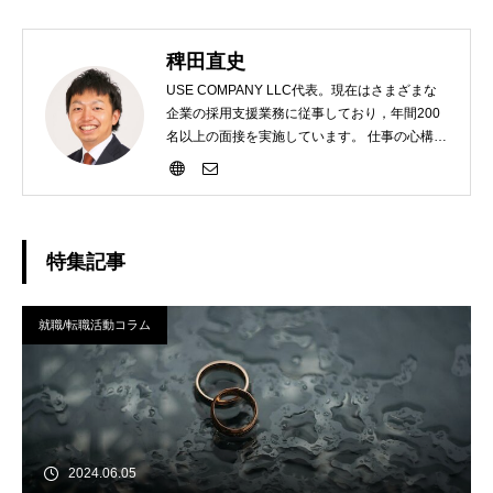
稗田直史
USE COMPANY LLC代表。現在はさまざまな
企業の採用支援業務に従事しており，年間200
名以上の面接を実施しています。 仕事の心構え
として「相手のためになる提案をすること」を
大切にしています。 安っぽく感じてしまうかも
しれませんが、誤魔化しは排除し、本質的に良
くなる道をつくっていければと考えています。
趣味はランニングです！
特集記事
就職/転職活動コラム
2024.06.05