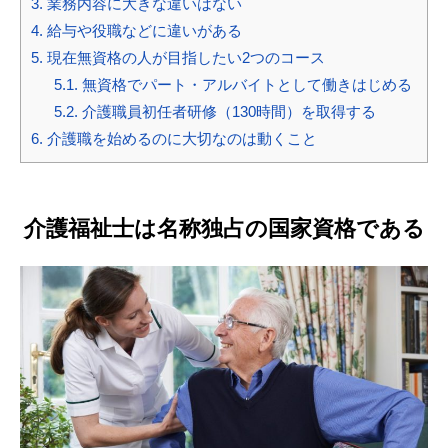
3.
業務内容に大きな違いはない
4.
給与や役職などに違いがある
5.
現在無資格の人が目指したい2つのコース
5.1.
無資格でパート・アルバイトとして働きはじめる
5.2.
介護職員初任者研修（130時間）を取得する
6.
介護職を始めるのに大切なのは動くこと
介護福祉士は名称独占の国家資格である