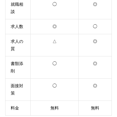
就職相
◯
◎
談
求人数
◎
◯
求人の
△
◎
質
書類添
◯
◎
削
面接対
◯
◎
策
料金
無料
無料