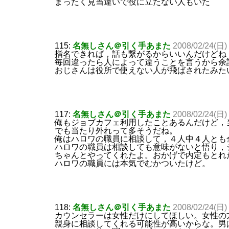
まったく見当違いで役に立たない人もいた
115:
名無しさん＠引く手あまた
2008/02/24(日)
指名できれば，話も繋がるからいいんだけどね
毎回違ったら人によって違うことを言うから余
おじさんは役所で使えない人が飛ばされたみた
117:
名無しさん＠引く手あまた
2008/02/24(日) 
俺もジョブカフェ利用したことあるんだけど，
でも当たり外れって多そうだね。
俺はハロワの職員に相談して，４人中４人とも
ハロワの職員は相談しても意味がないと悟り，
ちゃんとやってくれたよ。おかげで内定もとれ
ハロワの職員には本気でむかついたけど。
118:
名無しさん＠引く手あまた
2008/02/24(日)
カウンセラーは女性だけにしてほしい。女性の
親身に相談してくれる可能性が高いからな。男