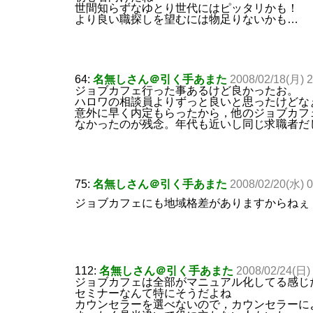
世間知らずなゆとり世代にはピッタリかも！
より良い職探しを望むには物足りないかも…
64:
名無しさん＠引く手あまた
2008/02/18(月) 
ジョブカフェ行った事あるけど良かったお。
ハロワの相談員よりずっと良いと思ったけどな
意外に早く内定もらったから，他のジョブカフ
なかったのが残念。年代も近いし同じ求職者だ
75:
名無しさん＠引く手あまた
2008/02/20(水) 0
ジョブカフェにも地域格差がありますからねぇ
112:
名無しさん＠引く手あまた
2008/02/24(日)
ジョブカフェは全部がマニュアル化してる感じ
セミナーなんて特にそうだよね
カウンセラーを選べないので，カウンセラーに