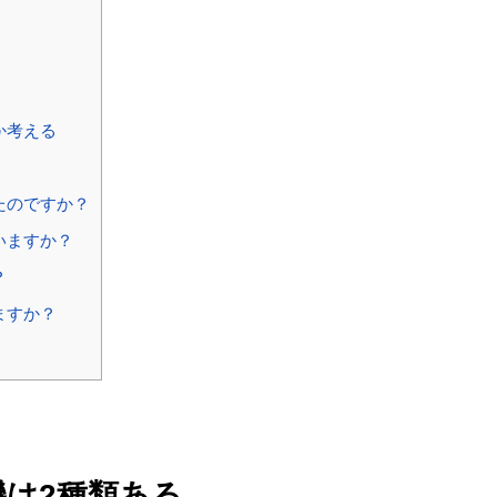
か考える
たのですか？
いますか？
？
ますか？
機は2種類ある