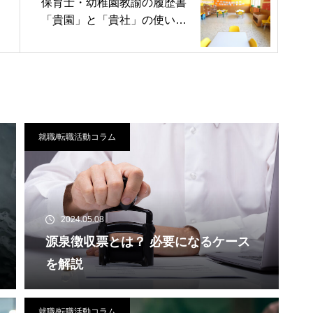
保育士・幼稚園教諭の履歴書
「貴園」と「貴社」の使い分
けについて
就職/転職活動コラム
2024.05.08
源泉徴収票とは？ 必要になるケース
を解説
就職/転職活動コラム